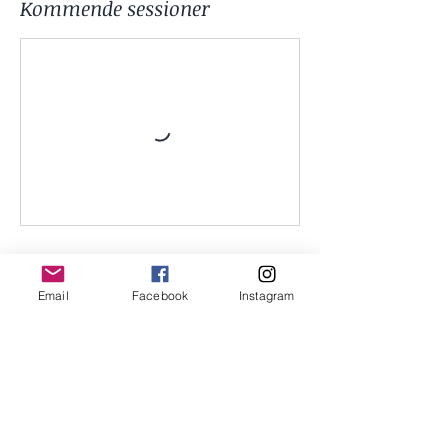
Kommende sessioner
Kontaktoplysninger
Email
Facebook
Instagram
Tostholmvej 7, 2640 Hedehusene,
Danmark
Kontakt