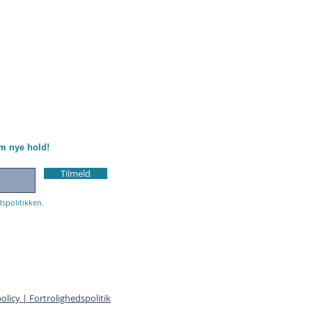
om nye hold!
Tilmeld
dspolitikken.
olicy | Fortrolighedspolitik