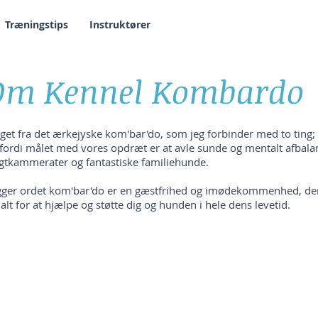
Træningstips
Instruktører
Om Kennel Kombardo
et fra det ærkejyske kom'bar'do, som jeg forbinder med to ting;
, fordi målet med vores opdræt er at avle sunde og mentalt afbal
jagtkammerater og fantastiske familiehunde.
gger ordet kom'bar'do er en gæstfrihed og imødekommenhed, der 
 alt for at hjælpe og støtte dig og hunden i hele dens levetid.