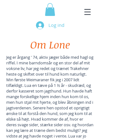
Log ind
Om Lone
Jeg er årgang ' 74, aktiv jæger både med hagl og
riffel. I mine barndomsår og en stor del af mit
voksne liv, har jeg redet og trænet Trakehner
heste og skiftet over til hund kom naturligt.
Min første Weimaraner fik jeg i 2007 lidt
tilfældigt. Lua en tæve på 1 ½ år - skudræd, og
derfor kasseret som jagthund. Hun havde haft
mange forskellige hjem inden hun kom til os,
men hun stjal mit hjerte, og blev åbningen ind i
jagtverdenen. Senere hen opstod et oprigtigt
ønske til at forstå den hund, som jeg kom til at
elske så højt. Hvad kommer de af, hvor er
deres svage sider, stærke sider osv. og hvordan
kan jeg lære at træne dem bedst muligt? jeg
vidste at jeg havde noget i vente. Lua var jo