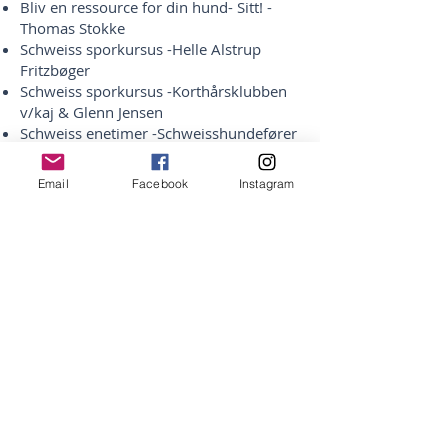
Bliv en ressource for din hund- Sitt! -
Thomas Stokke
Schweiss sporkursus -Helle Alstrup
Fritzbøger
Schweiss sporkursus -Korthårsklubben
v/kaj & Glenn Jensen
Schweiss enetimer -Schweisshundefører
Kristian Graversen
Sporlæggerkursus (Schweiss) -FDJ
Email
Facebook
Instagram
Markprøvekursus -John & Christina Bak
Derudover deltager jeg aktivt på
apporterings-, schweiss- og markprøver.
​​Mine største inspirationskilder
inden for positiv jagthundetræning:
R+ Gundogs, Thomas Stokke, Astrid
Ellefsen og Monica Hauan
Klickerförlaget v/Elsa Blomster & Lena
Gunnarsson- Apportering til Vardag och
Fest
Susan Friedman