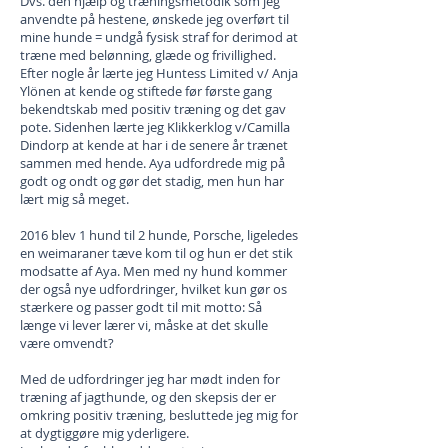
Dvs. den hjælp og træningsmetodik som jeg
anvendte på hestene, ønskede jeg overført til
mine hunde = undgå fysisk straf for derimod at
træne med belønning, glæde og frivillighed.
Efter nogle år lærte jeg Huntess Limited v/ Anja
Ylönen at kende og stiftede før første gang
bekendtskab med positiv træning og det gav
pote. Sidenhen lærte jeg Klikkerklog v/Camilla
Dindorp at kende at har i de senere år trænet
sammen med hende. Aya udfordrede mig på
godt og ondt og gør det stadig, men hun har
lært mig så meget.
2016 blev 1 hund til 2 hunde, Porsche, ligeledes
en weimaraner tæve kom til og hun er det stik
modsatte af Aya. Men med ny hund kommer
der også nye udfordringer, hvilket kun gør os
stærkere og passer godt til mit motto: Så
længe vi lever lærer vi, måske at det skulle
være omvendt?
Med de udfordringer jeg har mødt inden for
træning af jagthunde, og den skepsis der er
omkring positiv træning, besluttede jeg mig for
at dygtiggøre mig yderligere.