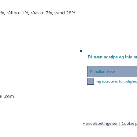
9%, råfibre 1%, råaske 7%, vand 28%
Få træningstips og info 
Jeg accepterer fortrolighe
ail.com
Handelsbetingelser |
Cookie p