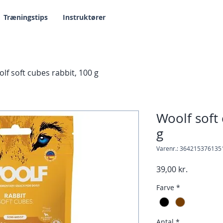
Træningstips
Instruktører
lf soft cubes rabbit, 100 g
Woolf soft 
g
Varenr.: 364215376135
Pris
39,00 kr.
Farve
*
Antal
*