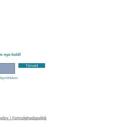
om nye hold!
Tilmeld
dspolitikken.
olicy | Fortrolighedspolitik