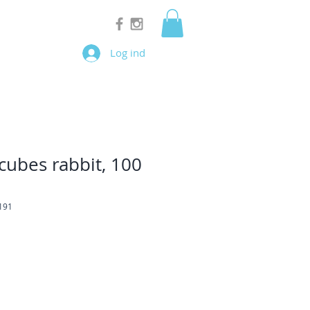
Log ind
cubes rabbit, 100
191