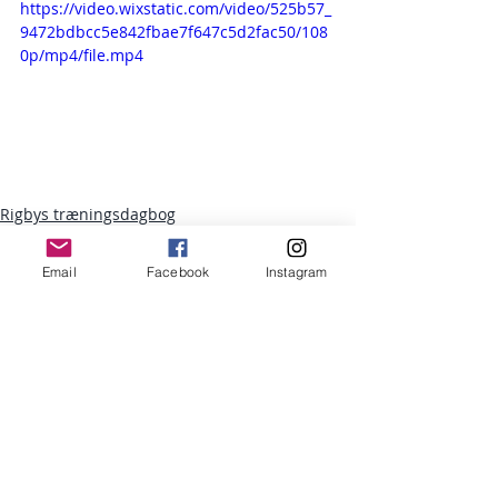
https://video.wixstatic.com/video/525b57_
9472bdbcc5e842fbae7f647c5d2fac50/108
0p/mp4/file.mp4
Rigbys træningsdagbog
Email
Facebook
Instagram
Seneste blogindlæg
Se alle